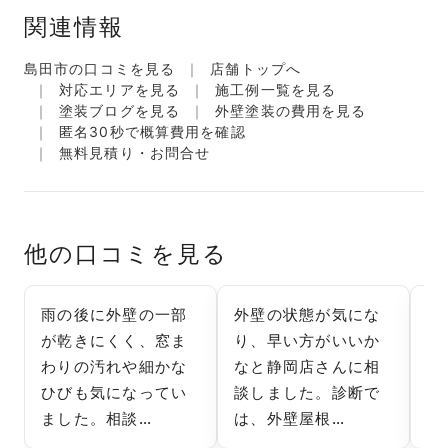
関連情報
島田市の口コミを見る
店舗トップへ
対応エリアを見る
施工例一覧を見る
塗装ブログを見る
外壁塗装の費用を見る
匿名30秒で概算費用を確認
無料見積り・お問合せ
他の口コミを見る
雨の後に外壁の一部
外壁の状態が気にな
外
が乾きにくく、窓ま
り、早い方がいいか
れ
わりの汚れや細かな
なと静岡店さんに相
に
ひびも気になってい
談しました。診断で
に
ました。相談…
は、外壁屋根…
岡