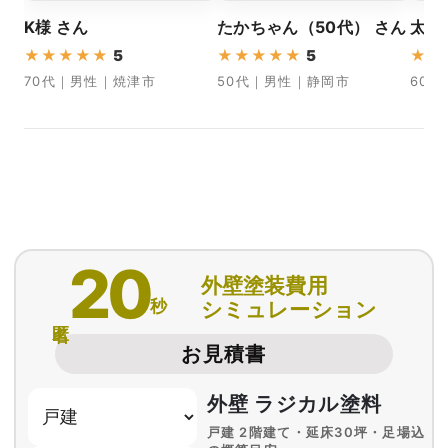
K様 さん
たかちゃん（50代） さん
太郎
★
★
★
★
★
5
★
★
★
★
★
5
★
★
70代｜男性｜焼津市
50代｜男性｜静岡市
60
20
外壁塗装費用
秒
シミュレーション
匿名
お見積書
外壁 ラジカル塗料
戸建 2階建て・延床30坪・足場込