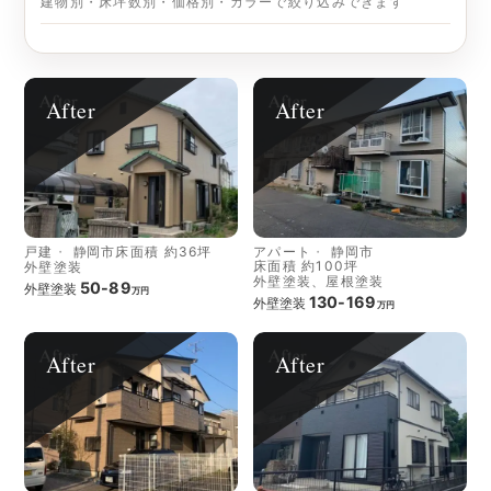
建物別・床坪数別・価格別・カラーで絞り込みできます
After
After
戸建
静岡市
床面積 約36坪
アパート
静岡市
床面積 約100坪
外壁塗装
外壁塗装、屋根塗装
50-89
外壁塗装
万円
130-169
外壁塗装
万円
After
After